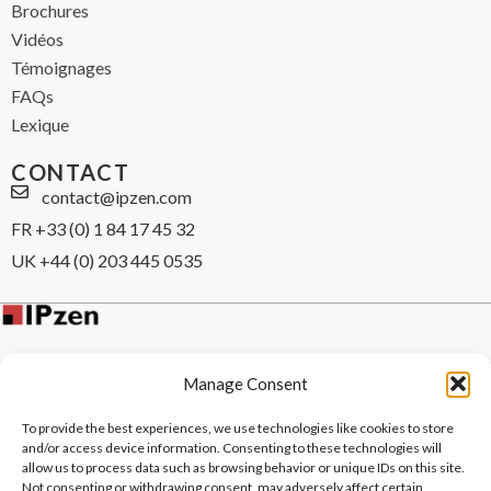
Brochures
Vidéos
Témoignages
FAQs
Lexique
CONTACT
contact@ipzen.com
FR +33 (0) 1 84 17 45 32
UK +44 (0) 203 445 0535
Manage Consent
To provide the best experiences, we use technologies like cookies to store
and/or access device information. Consenting to these technologies will
allow us to process data such as browsing behavior or unique IDs on this site.
Copyright © 2024 IPzen
|
Mentions légales
|
Politique de
Not consenting or withdrawing consent, may adversely affect certain