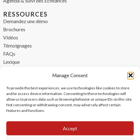
Agenda & Suivi des Échéances
RESSOURCES
Demandez une démo
Brochures
Vidéos
Témoignages
FAQs
Lexique
CONTACT
Manage Consent
contact@ipzen.com
To provide the best experiences, we use technologies like cookies to store
FR +33 (0) 1 84 17 45 32
and/or access device information. Consenting to these technologies will
allow us to process data such as browsing behavior or unique IDs on this site.
UK +44 (0) 203 445 0535
Not consenting or withdrawing consent, may adversely affect certain
features and functions.
Accept