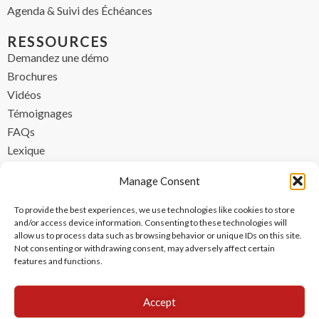
Agenda & Suivi des Échéances
RESSOURCES
Demandez une démo
Brochures
Vidéos
Témoignages
FAQs
Lexique
CONTACT
Manage Consent
contact@ipzen.com
To provide the best experiences, we use technologies like cookies to store
FR +33 (0) 1 84 17 45 32
and/or access device information. Consenting to these technologies will
allow us to process data such as browsing behavior or unique IDs on this site.
UK +44 (0) 203 445 0535
Not consenting or withdrawing consent, may adversely affect certain
features and functions.
Accept