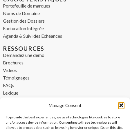
Portefeuille de marques
Noms de Domaine
Gestion des Dossiers
Facturation Intégrée
Agenda & Suivi des Échéances
RESSOURCES
Demandez une démo
Brochures
Vidéos
Témoignages
FAQs
Lexique
CONTACT
Manage Consent
contact@ipzen.com
To provide the best experiences, we use technologies like cookies to store
FR +33 (0) 1 84 17 45 32
and/or access device information. Consenting to these technologies will
allow us to process data such as browsing behavior or unique IDs on this site.
UK +44 (0) 203 445 0535