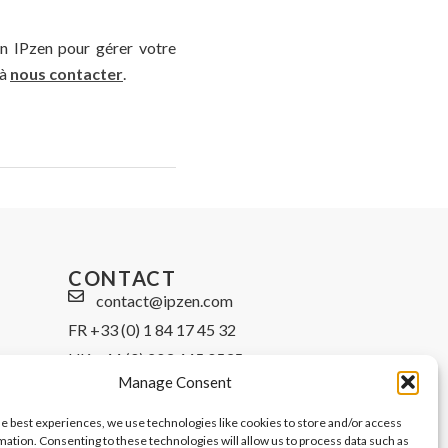
on IPzen pour gérer votre
 à
nous contacter
.
CONTACT
contact@ipzen.com
FR +33 (0) 1 84 17 45 32
UK +44 (0) 203 445 0535
Manage Consent
he best experiences, we use technologies like cookies to store and/or access
mation. Consenting to these technologies will allow us to process data such as