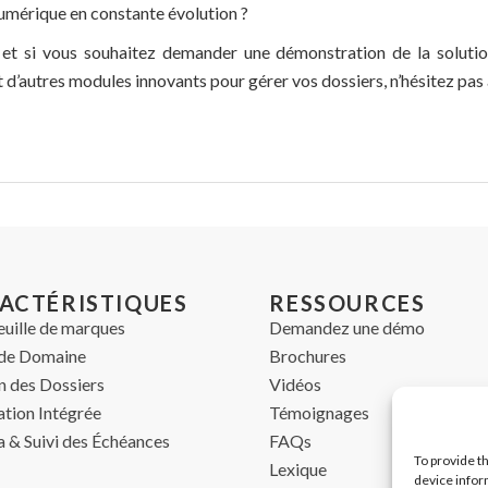
umérique en constante évolution ?
 et si vous souhaitez demander une démonstration de la soluti
 d’autres modules innovants pour gérer vos dossiers, n’hésitez pas
ACTÉRISTIQUES
RESSOURCES
euille de marques
Demandez une démo
de Domaine
Brochures
n des Dossiers
Vidéos
ation Intégrée
Témoignages
 & Suivi des Échéances
FAQs
To provide t
Lexique
device infor