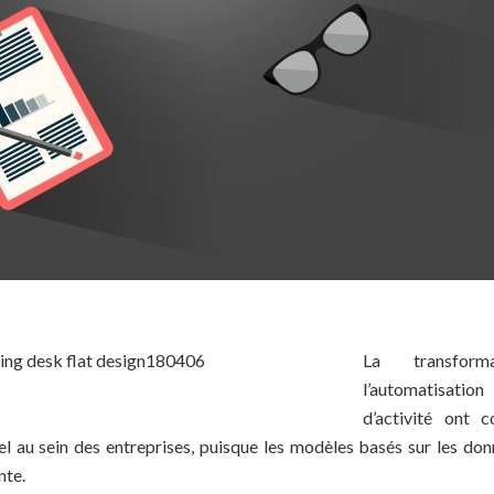
La transform
l’automatisatio
d’activité ont 
l au sein des entreprises, puisque les modèles basés sur les do
nte.