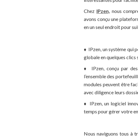
Chez
IPzen,
nous compren
avons conçu une plateforme
en un seul endroit pour su
♦ IPzen, un système qui 
globale en quelques clics s
♦ IPzen, conçu par des j
l’ensemble des portefeuill
modules peuvent être faci
avec diligence leurs dossie
♦ IPzen, un logiciel inno
temps pour gérer votre ent
Nous naviguons tous à tra