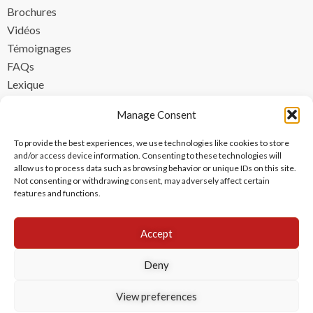
Brochures
Vidéos
Témoignages
FAQs
Lexique
CONTACT
Manage Consent
contact@ipzen.com
To provide the best experiences, we use technologies like cookies to store
FR +33 (0) 1 84 17 45 32
and/or access device information. Consenting to these technologies will
allow us to process data such as browsing behavior or unique IDs on this site.
UK +44 (0) 203 445 0535
Not consenting or withdrawing consent, may adversely affect certain
features and functions.
Accept
Deny
View preferences
Copyright © 2024 IPzen
|
Mentions légales
|
Politique de