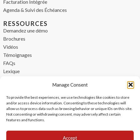
Facturation Intégrée
Agenda & Suivi des Échéances
RESSOURCES
Demandez une démo
Brochures
Vidéos
Témoignages
FAQs
Lexique
CONTACT
Manage Consent
contact@ipzen.com
To provide the best experiences, we use technologies like cookies to store
FR +33 (0) 1 84 17 45 32
and/or access device information. Consenting to these technologies will
allow us to process data such as browsing behavior or unique IDs on this site.
UK +44 (0) 203 445 0535
Not consenting or withdrawing consent, may adversely affect certain
features and functions.
Accept