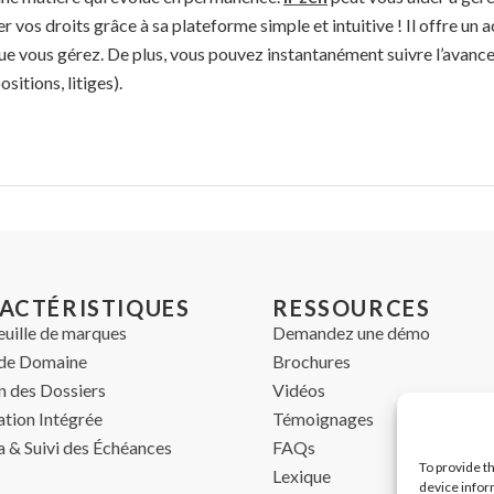
os droits grâce à sa plateforme simple et intuitive ! Il offre un a
ue vous gérez. De plus, vous pouvez instantanément suivre l’avan
sitions, litiges).
ACTÉRISTIQUES
RESSOURCES
euille de marques
Demandez une démo
de Domaine
Brochures
n des Dossiers
Vidéos
ation Intégrée
Témoignages
 & Suivi des Échéances
FAQs
To provide t
Lexique
device infor