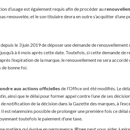
tion d’usage est également requis afin de procéder au
renouvelle
as renouvelée, et le son titulaire devra en outre s’acquitter d’une pé
ible depuis le 3 juin 2019 de déposer une demande de renouvellement
 jusqu’à à 6 mois après cette date. Toutefois, si cette demande de 
après l’expiration de la marque, le renouvellement ne sera accordé 
s de bonne foi.
ondre aux actions officielles
de l’Office ont été modifiés. Le dél
ntin, ainsi que le délai pour former appel contre l’une de ses décis
 de notification de la décision dans la Gazette des marques, à l’exce
 Il est néanmoins possible de prolonger une première fois ce délai d
oyennant toutefois le paiement d’une taxe.
une matière qui évolue en permanence.
IPzen
peut vous aider à gér