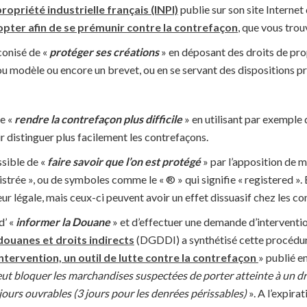
propriété industrielle français (INPI)
publie sur son site Internet
ter afin de se prémunir contre la contrefaçon
, que vous tro
éconisé de «
protéger ses créations
» en déposant des droits de prop
u modèle ou encore un brevet, ou en se servant des dispositions pr
de «
rendre la contrefaçon plus difficile
» en utilisant par exemple
r distinguer plus facilement les contrefaçons.
ossible de «
faire savoir que l’on est protégé
» par l’apposition de m
strée », ou de symboles comme le « ® » qui signifie « registered ».
ur légale, mais ceux-ci peuvent avoir un effet dissuasif chez les co
d’ «
informer la Douane
» et d’effectuer une demande d’interventio
douanes et droits indirects
(DGDDI) a synthétisé cette procédu
tervention, un outil de lutte contre la contrefaçon
» publié en
ut bloquer les marchandises suspectées de porter atteinte à un dr
jours ouvrables (3 jours pour les denrées périssables)
». A l’expira