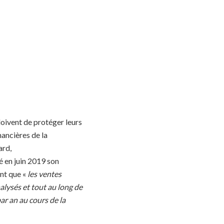
doivent de protéger leurs
nancières de la
ard,
é en juin 2019 son
nt que «
les ventes
alysés et tout au long de
ar an au cours de la