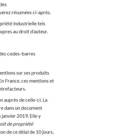
 des
uverez résumées ci-après.
riété industrielle tels
opres au droit d’auteur.
 des codes-barres
entions sur ses produits
 En France, ces mentions et
ntrefacteurs.
n auprès de celle-ci. La
re dans un document
 janvier 2019. Elle y
oit de propriété
tion de ce délai de 10 jours,