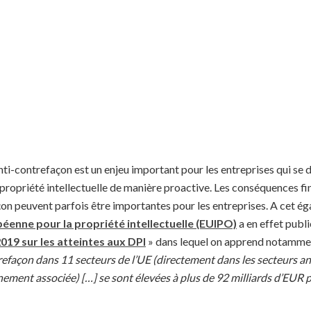
anti-contrefaçon est un enjeu important pour les entreprises qui se 
 propriété intellectuelle de manière proactive. Les conséquences fi
on peuvent parfois être importantes pour les entreprises. A cet ég
péenne pour la propriété intellectuelle (EUIPO)
a en effet publi
019 sur les atteintes aux DPI
» dans lequel on apprend notamme
refaçon dans 11 secteurs de l’UE (directement dans les secteurs an
ement associée) […] se sont élevées à plus de 92 milliards d’EUR p