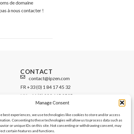
e noms de domaine
pas à nous contacter !
CONTACT
contact@ipzen.com
FR +33 (0) 1 84 17 45 32
UK +44 (0) 203 445 0535
Manage Consent
he best experiences, we use technologies like cookies to store and/or access
mation. Consenting to these technologies will allow us to process data such as
avior or unique IDs on this site. Not consenting or withdrawing consent, may
fect certain features and functions.