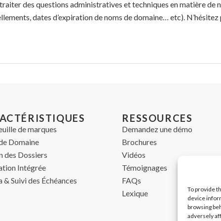
r traiter des questions administratives et techniques en matière d
llements, dates d’expiration de noms de domaine… etc). N’hésitez 
ACTÉRISTIQUES
RESSOURCES
euille de marques
Demandez une démo
de Domaine
Brochures
n des Dossiers
Vidéos
ation Intégrée
Témoignages
 & Suivi des Échéances
FAQs
To provide t
Lexique
device infor
browsing beh
adversely af