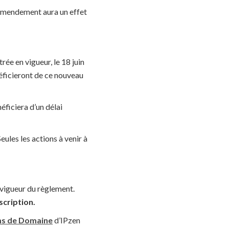
 amendement aura un effet
ée en vigueur, le 18 juin
éficieront de ce nouveau
éficiera d’un délai
Seules les actions à venir à
 vigueur du règlement.
scription.
ms de Domaine
d’IPzen