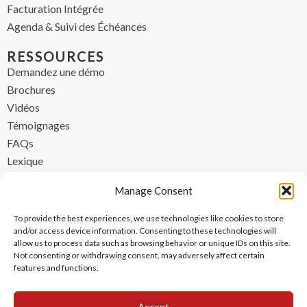
Facturation Intégrée
Agenda & Suivi des Échéances
RESSOURCES
Demandez une démo
Brochures
Vidéos
Témoignages
FAQs
Lexique
CONTACT
Manage Consent
contact@ipzen.com
To provide the best experiences, we use technologies like cookies to store
FR +33 (0) 1 84 17 45 32
and/or access device information. Consenting to these technologies will
allow us to process data such as browsing behavior or unique IDs on this site.
UK +44 (0) 203 445 0535
Not consenting or withdrawing consent, may adversely affect certain
features and functions.
Accept