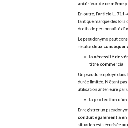
antérieur de ce même p
En outre, l’
article L. 711-
tant que marque dès lors qu
droits de personnalité d
Le pseudonyme peut consti
résulte
deux conséquen
la nécessité de vé
titre commercial
Un pseudo employé dans la
durée limitée. N’étant pas 
utilisation antérieure par u
la protection d’un
Enregistrer un pseudonyme
conduit également à en f
situation est sécurisée au