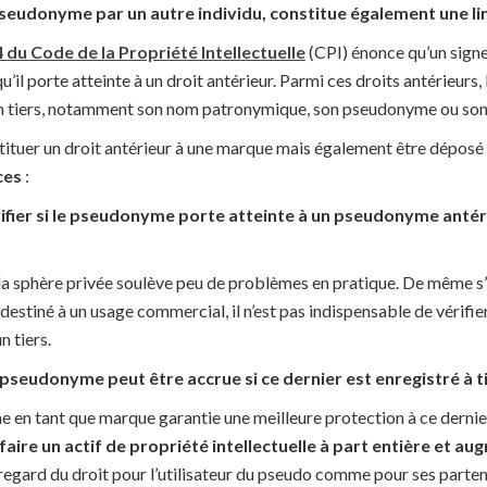
seudonyme par un autre individu, constitue également une li
4 du Code de la Propriété Intellectuelle
(CPI) énonce qu’un signe
’il porte atteinte à un droit antérieur. Parmi ces droits antérieurs,
’un tiers, notamment son nom patronymique, son pseudonyme ou son
tuer un droit antérieur à une marque mais également être déposé à 
ces
:
rifier si le pseudonyme porte atteinte à un pseudonyme antéri
 sphère privée soulève peu de problèmes en pratique. De même s’il
destiné à un usage commercial, il n’est pas indispensable de vérifier
n tiers.
 pseudonyme peut être accrue si ce dernier est enregistré à 
 en tant que marque garantie une meilleure protection à ce dernie
aire un actif de propriété intellectuelle à part entière et a
 regard du droit pour l’utilisateur du pseudo comme pour ses parte