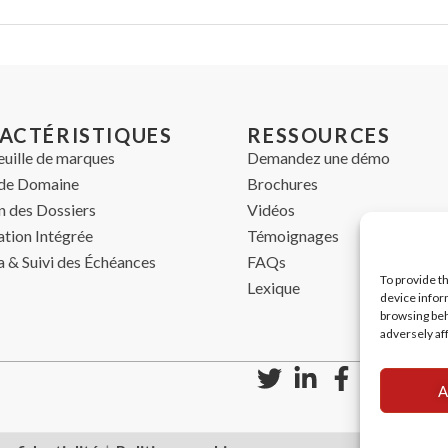
ACTÉRISTIQUES
RESSOURCES
euille de marques
Demandez une démo
de Domaine
Brochures
n des Dossiers
Vidéos
ation Intégrée
Témoignages
 & Suivi des Échéances
FAQs
To provide t
Lexique
device infor
browsing beh
adversely af
A