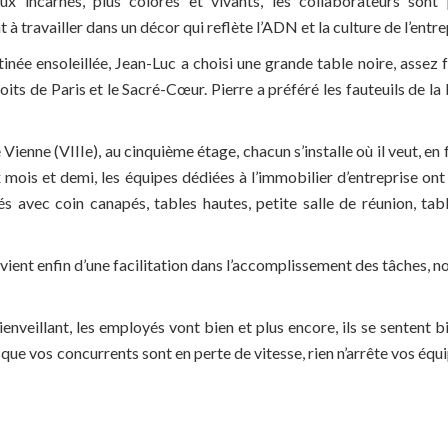
x incarnés, plus colorés et vivants, les collaborateurs sont p
t à travailler dans un décor qui reflète l’ADN et la culture de l’entre
tinée ensoleillée, Jean-Luc a choisi une grande table noire, assez 
toits de Paris et le Sacré-Cœur. Pierre a préféré les fauteuils de la
 Vienne (VIIIe), au cinquième étage, chacun s’installe où il veut, e
 mois et demi, les équipes dédiées à l’immobilier d’entreprise ont
avec coin canapés, tables hautes, petite salle de réunion, tab
ovient enfin d’une facilitation dans l’accomplissement des tâches,
nveillant, les employés vont bien et plus encore, ils se sentent b
rsque vos concurrents sont en perte de vitesse, rien n’arrête vos équip