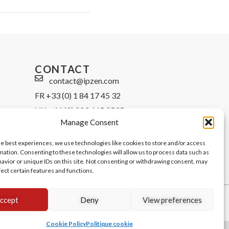
CONTACT
contact@ipzen.com
FR +33 (0) 1 84 17 45 32
UK +44 (0) 203 445 0535
Manage Consent
he best experiences, we use technologies like cookies to store and/or access
mation. Consenting to these technologies will allow us to process data such as
avior or unique IDs on this site. Not consenting or withdrawing consent, may
fect certain features and functions.
ccept
Deny
View preferences
Cookie Policy
Politique cookie