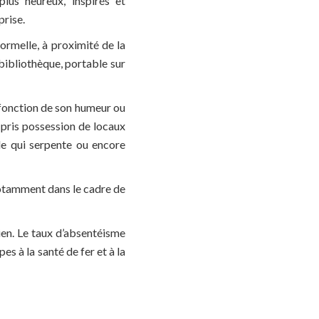
lus heureux, inspirés et
prise.
formelle, à proximité de la
 bibliothèque, portable sur
n fonction de son humeur ou
 pris possession de locaux
le qui serpente ou encore
 notamment dans le cadre de
ien. Le taux d’absentéisme
es à la santé de fer et à la