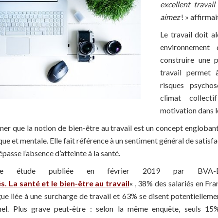
excellent travai
aimez
! » affirma
Le travail doit a
environnement 
construire une p
travail permet 
risques psychos
climat collec
motivation dans le
gner que la notion de bien-être au travail est un concept engloban
que et mentale. Elle fait référence à un sentiment général de satis
dépasse l’absence d’atteinte à la santé.
une étude publiée en février 2019 par BVA-B
. La santé et le bien-être au travail
« , 38% des salariés en Fra
gue liée à une surcharge de travail et 63% se disent potentielleme
nel. Plus grave peut-être : selon la même enquête, seuls 15%