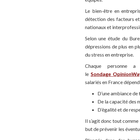
Le bien-être en entrepr
détection des facteurs e
nationaux et interprofessi
Selon une étude du Burea
dépressions de plus en plu
du stress en entreprise.
Chaque personne a 
le
Sondage OpinionWay 
salariés en France dépend
D’une ambiance de tr
De la capacité des m
D’égalité et de respe
Il s’agit donc tout comme
but de prévenir les éventu