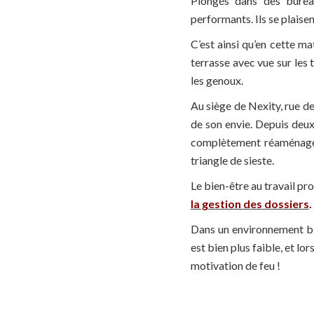
Plongés dans des bureau
performants. Ils se plaisen
C’est ainsi qu’en cette ma
terrasse avec vue sur les 
les genoux.
Au siège de Nexity, rue de
de son envie. Depuis deux
complètement réaménagés 
triangle de sieste.
Le bien-être au travail pr
la gestion des dossie
r
s
.
Dans un environnement bie
est bien plus faible, et lo
motivation de feu !