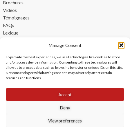
Brochures
Vidéos
Témoignages
FAQs
Lexique
CONTACT
Manage Consent
contact@ipzen.com
To provide the best experiences, we use technologies like cookies to store
FR +33 (0) 1 84 17 45 32
and/or access device information. Consenting to these technologies will
allow us to process data such as browsing behavior or unique IDs on this site.
UK +44 (0) 203 445 0535
Not consenting or withdrawing consent, may adversely affect certain
features and functions.
Accept
Deny
View preferences
Copyright © 2024 IPzen
|
Mentions légales
|
Politique de