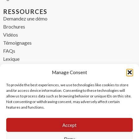
RESSOURCES
Demandez une démo
Brochures
Vidéos
Témoignages
FAQs
Lexique
CONTACT
Manage Consent
contact@ipzen.com
To provide the best experiences, we use technologies like cookies to store
FR +33 (0) 1 84 17 45 32
and/or access device information. Consenting to these technologies will
allow us to process data such as browsing behavior or unique IDs on this site.
UK +44 (0) 203 445 0535
Not consenting or withdrawing consent, may adversely affect certain
features and functions.
Accept
Deny