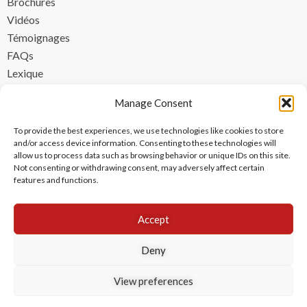
Brochures
Vidéos
Témoignages
FAQs
Lexique
CONTACT
Manage Consent
contact@ipzen.com
To provide the best experiences, we use technologies like cookies to store
FR +33 (0) 1 84 17 45 32
and/or access device information. Consenting to these technologies will
allow us to process data such as browsing behavior or unique IDs on this site.
UK +44 (0) 203 445 0535
Not consenting or withdrawing consent, may adversely affect certain
features and functions.
Accept
Deny
View preferences
Copyright © 2024 IPzen
|
Mentions légales
|
Politique de