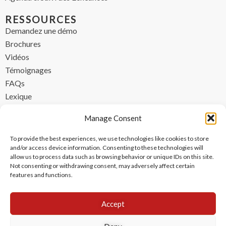
RESSOURCES
Demandez une démo
Brochures
Vidéos
Témoignages
FAQs
Lexique
CONTACT
Manage Consent
contact@ipzen.com
To provide the best experiences, we use technologies like cookies to store
FR +33 (0) 1 84 17 45 32
and/or access device information. Consenting to these technologies will
allow us to process data such as browsing behavior or unique IDs on this site.
UK +44 (0) 203 445 0535
Not consenting or withdrawing consent, may adversely affect certain
features and functions.
Accept