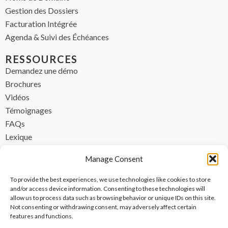
Gestion des Dossiers
Facturation Intégrée
Agenda & Suivi des Échéances
RESSOURCES
Demandez une démo
Brochures
Vidéos
Témoignages
FAQs
Lexique
CONTACT
Manage Consent
contact@ipzen.com
To provide the best experiences, we use technologies like cookies to store
FR +33 (0) 1 84 17 45 32
and/or access device information. Consenting to these technologies will
allow us to process data such as browsing behavior or unique IDs on this site.
UK +44 (0) 203 445 0535
Not consenting or withdrawing consent, may adversely affect certain
features and functions.