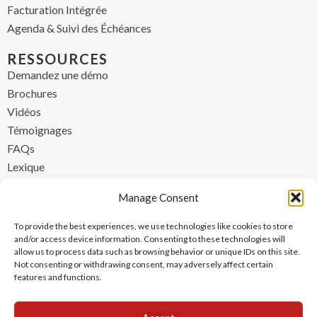
Facturation Intégrée
Agenda & Suivi des Échéances
RESSOURCES
Demandez une démo
Brochures
Vidéos
Témoignages
FAQs
Lexique
CONTACT
Manage Consent
contact@ipzen.com
To provide the best experiences, we use technologies like cookies to store
FR +33 (0) 1 84 17 45 32
and/or access device information. Consenting to these technologies will
allow us to process data such as browsing behavior or unique IDs on this site.
UK +44 (0) 203 445 0535
Not consenting or withdrawing consent, may adversely affect certain
features and functions.