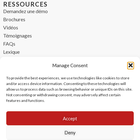
RESSOURCES
Demandez une démo
Brochures
Vidéos
Témoignages
FAQs
Lexique
CONTACT
Manage Consent
contact@ipzen.com
To provide the best experiences, we use technologies like cookies to store
FR +33 (0) 1 84 17 45 32
and/or access device information. Consenting to these technologies will
allow us to process data such as browsing behavior or unique IDs on this site.
UK +44 (0) 203 445 0535
Not consenting or withdrawing consent, may adversely affect certain
features and functions.
Accept
Deny