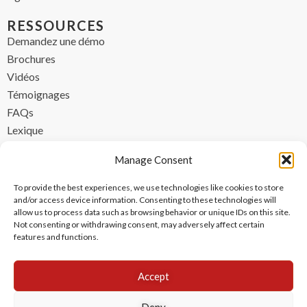
RESSOURCES
Demandez une démo
Brochures
Vidéos
Témoignages
FAQs
Lexique
CONTACT
Manage Consent
contact@ipzen.com
To provide the best experiences, we use technologies like cookies to store
FR +33 (0) 1 84 17 45 32
and/or access device information. Consenting to these technologies will
allow us to process data such as browsing behavior or unique IDs on this site.
UK +44 (0) 203 445 0535
Not consenting or withdrawing consent, may adversely affect certain
features and functions.
Accept
Deny