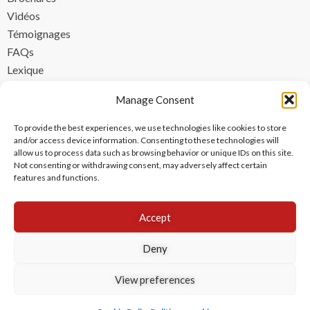
Vidéos
Témoignages
FAQs
Lexique
CONTACT
Manage Consent
contact@ipzen.com
To provide the best experiences, we use technologies like cookies to store
FR +33 (0) 1 84 17 45 32
and/or access device information. Consenting to these technologies will
allow us to process data such as browsing behavior or unique IDs on this site.
UK +44 (0) 203 445 0535
Not consenting or withdrawing consent, may adversely affect certain
features and functions.
Accept
Deny
View preferences
Copyright © 2024 IPzen
|
Mentions légales
|
Politique de