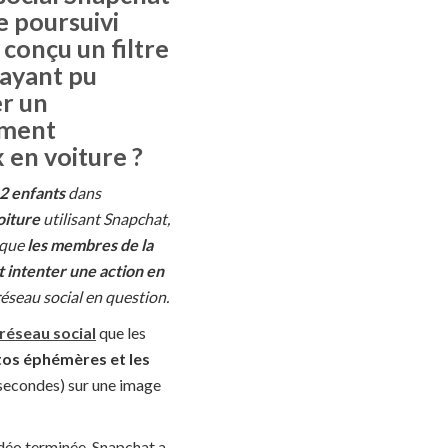
e poursuivi
 conçu un filtre
 ayant pu
r un
ment
 en voiture ?
 2 enfants
dans
oiture
utilisant Snapchat,
 que
les membres de la
t intenter une action en
réseau social en question.
réseau social
que les
os éphémères et les
x secondes) sur une image
idéo terminée. Snapchat a