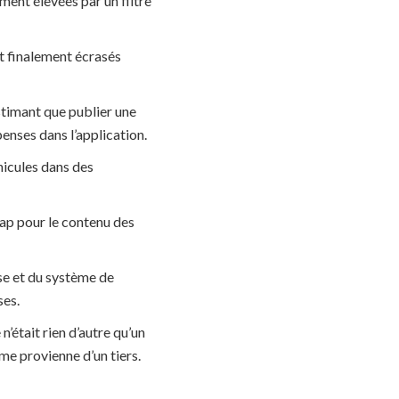
ment élevées par un filtre
nt finalement écrasés
estimant que publier une
nses dans l’application.
hicules dans des
nap pour le contenu des
sse et du système de
ses.
n’était rien d’autre qu’un
me provienne d’un tiers.