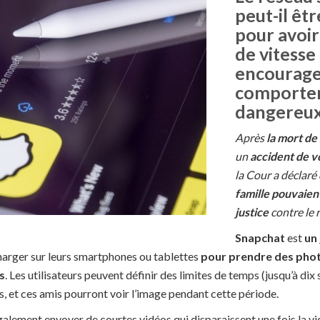
peut-il êtr
pour avoir
de vitesse
encourage
comporte
dangereux
Après
la mort de
un
accident de v
la Cour a déclaré
famille pouvaien
justice
contre le 
Snapchat
est
un
charger sur leurs smartphones ou tablettes
pour prendre des phot
s
. Les utilisateurs peuvent définir des limites de temps (jusqu’à di
is, et ces amis pourront voir l’image pendant cette période.
galement envoyer de courtes vidéos qui disparaissent une fois la v