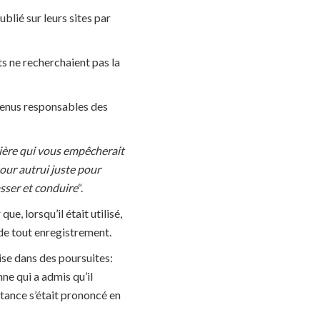
blié sur leurs sites par
ts ne recherchaient pas la
 tenus responsables des
nière qui vous empêcherait
pour autrui juste pour
asser et conduire
“.
ue, lorsqu’il était utilisé,
de tout enregistrement.
rise dans des poursuites:
ne qui a admis qu’il
nstance s’était prononcé en