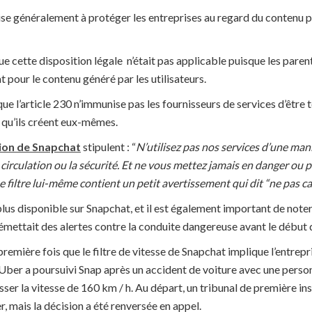
ise généralement à protéger les entreprises au regard du contenu pu
ue cette disposition légale n’était pas applicable puisque les paren
 pour le contenu généré par les utilisateurs.
ue l’article 230 n’immunise pas les fournisseurs de services d’être
s qu’ils créent eux-mêmes.
tion de Snapchat
stipulent : “
N’utilisez pas nos services d’une ma
la circulation ou la sécurité. Et ne vous mettez jamais en danger ou 
e filtre lui-même contient un petit avertissement qui dit “ne pas c
 plus disponible sur Snapchat, et il est également important de noter q
 émettait des alertes contre la conduite dangereuse avant le début 
première fois que le filtre de vitesse de Snapchat implique l’entrep
Uber a poursuivi Snap après un accident de voiture avec une person
passer la vitesse de 160 km / h. Au départ, un tribunal de première i
 mais la décision a été renversée en appel.