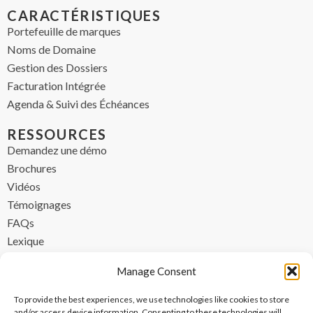
CARACTÉRISTIQUES
Portefeuille de marques
Noms de Domaine
Gestion des Dossiers
Facturation Intégrée
Agenda & Suivi des Échéances
RESSOURCES
Demandez une démo
Brochures
Vidéos
Témoignages
FAQs
Lexique
CONTACT
Manage Consent
contact@ipzen.com
To provide the best experiences, we use technologies like cookies to store
FR +33 (0) 1 84 17 45 32
and/or access device information. Consenting to these technologies will