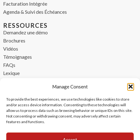
Facturation Intégrée
Agenda & Suivi des Échéances
RESSOURCES
Demandez une démo
Brochures
Vidéos
Témoignages
FAQs
Lexique
CONTACT
Manage Consent
contact@ipzen.com
To provide the best experiences, we use technologies like cookies to store
FR +33 (0) 1 84 17 45 32
and/or access device information. Consenting to these technologies will
allow us to process data such as browsing behavior or unique IDs on this site.
UK +44 (0) 203 445 0535
Not consenting or withdrawing consent, may adversely affect certain
features and functions.
Accept