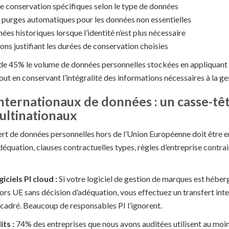
de conservation spécifiques selon le type de données
 purges automatiques pour les données non essentielles
es historiques lorsque l’identité n’est plus nécessaire
ns justifiant les durées de conservation choisies
t de 45% le volume de données personnelles stockées en appliquant 
out en conservant l’intégralité des informations nécessaires à la ge
internationaux de données : un casse-têt
ultinationaux
rt de données personnelles hors de l’Union Européenne doit être e
déquation, clauses contractuelles types, règles d’entreprise contr
iciels PI cloud :
Si votre logiciel de gestion de marques est héber
ors UE sans décision d’adéquation, vous effectuez un transfert int
ncadré. Beaucoup de responsables PI l’ignorent.
ts :
74% des entreprises que nous avons auditées utilisent au moin