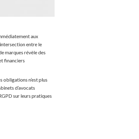
 immédiatement aux
intersection entre le
 de marques révèle des
t financiers
 obligations n’est plus
abinets d’avocats
 RGPD sur leurs pratiques