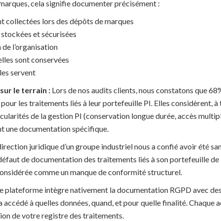
 marques, cela signifie documenter précisément :
t collectées lors des dépôts de marques
stockées et sécurisées
n de l’organisation
lles sont conservées
lles servent
r le terrain :
Lors de nos audits clients, nous constatons que 68
pour les traitements liés à leur portefeuille PI. Elles considèrent, à 
ticularités de la gestion PI (conservation longue durée, accès multip
nt une documentation spécifique.
irection juridique d’un groupe industriel nous a confié avoir été sa
éfaut de documentation des traitements liés à son portefeuille de
é considérée comme un manque de conformité structurel.
 plateforme intègre nativement la documentation RGPD avec des 
a accédé à quelles données, quand, et pour quelle finalité. Chaque a
ution de votre registre des traitements.