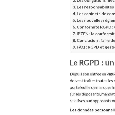
2.
Les obligations méc
3.
Les responsabilités 
4.
Les cabinets de conse
5.
Les nouvelles régl
6.
Conformité RGPD : vo
7.
IPZEN : la conformi
8.
Conclusion : faire d
9.
FAQ : RGPD et gestio
Le RGPD : un
Depuis son entrée en vigu
doivent traiter toutes les
portefeuille de marques i
sur les déposants, mandat
relatives aux opposants o
Les données personnelles