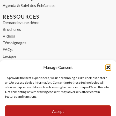
Agenda & Suivi des Échéances
RESSOURCES
Demandez une démo
Brochures
Vidéos
Témoignages
FAQs
Lexique
CONTACT
Manage Consent
contact@ipzen.com
To provide the best experiences, we use technologies like cookies to store
FR +33 (0) 1 84 17 45 32
and/or access device information. Consenting to these technologies will
allow us to process data such as browsing behavior or unique IDs on this site.
UK +44 (0) 203 445 0535
Not consenting or withdrawing consent, may adversely affect certain
features and functions.
Accept