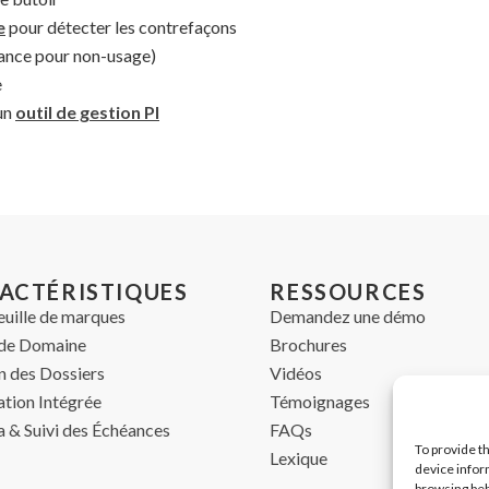
e
pour détecter les contrefaçons
héance pour non-usage)
e
 un
outil de gestion PI
ACTÉRISTIQUES
RESSOURCES
euille de marques
Demandez une démo
de Domaine
Brochures
n des Dossiers
Vidéos
ation Intégrée
Témoignages
 & Suivi des Échéances
FAQs
To provide t
Lexique
device infor
browsing beh