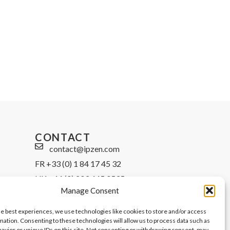
CONTACT
contact@ipzen.com
FR +33 (0) 1 84 17 45 32
UK +44 (0) 203 445 0535
Manage Consent
he best experiences, we use technologies like cookies to store and/or access
mation. Consenting to these technologies will allow us to process data such as
avior or unique IDs on this site. Not consenting or withdrawing consent, may