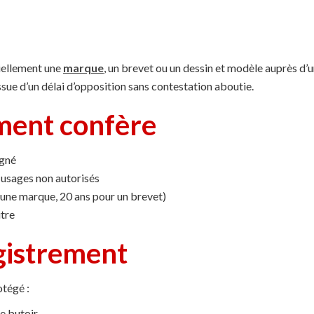
ciellement une
marque
, un brevet ou un dessin et modèle auprès d’u
ssue d’un délai d’opposition sans contestation aboutie.
ement confère
igné
 usages non autorisés
 une marque, 20 ans pour un brevet)
itre
gistrement
otégé :
e butoir