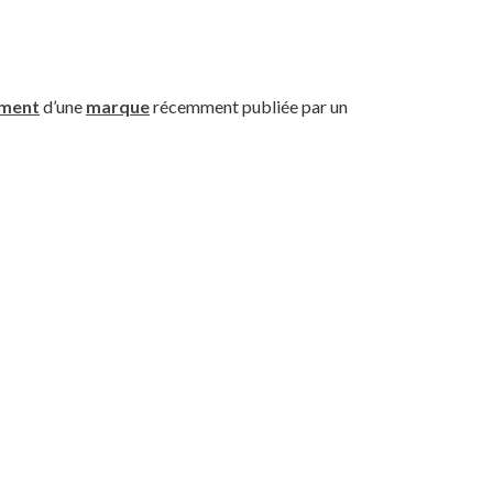
ement
d’une
marque
récemment publiée par un