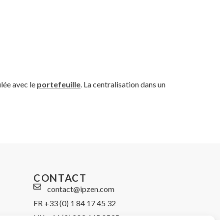
ulée avec le
portefeuille
. La centralisation dans un
CONTACT
contact@ipzen.com
FR +33 (0) 1 84 17 45 32
UK +44 (0) 203 445 0535