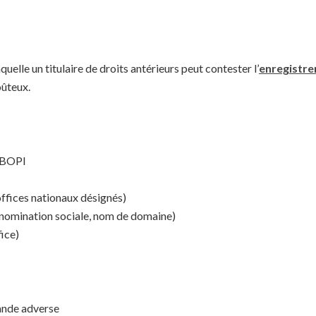
uelle un titulaire de droits antérieurs peut contester l’
enregistr
oûteux.
u BOPI
ffices nationaux désignés)
dénomination sociale, nom de domaine)
fice)
mande adverse